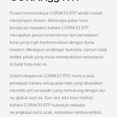
Proses terbentuknya CORAK33 RTP sendiri masih
menyimpan misteri. Beberapa pakar teori
konspirasi meyakini bahwa CORAK33 RTP
merupakan pesan tersembunyi dari peradaban
kuno yang ingin berkomunikasi dengan dunia
modern. Meskipun terdengar fantastis, namun tidak
sedikit pihak yang mulai membuktikan kebenaran
di balik teka-teki ini.
Dalam eksplorasi CORAK33 RTP, muncul pula
pendapat bahwa setiap pola teks yang dihasilkan
memiliki arti tersendiri yang terhubung dengan isu-
isu global saat ini. Dari sini, kita bisa melihat
bahwa CORAK33 RTP bukanlah sekadar
serangkaian kata acak, melainkan simbol-simbol