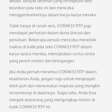
desain. Banyak seniman yang terinspirasi oleh
keunikan pola teks ini dan mencoba
menggambarkannya dalam karya-karya mereka.
Tidak hanya di ranah seni, CORAK33 RTP juga
mendapat perhatian dalam dunia literasi dan
penulisan. Beberapa penulis mencoba menelisik
makna di balik pola teks CORAK33 RTP dalam
karya sastra mereka, menciptakan cerita-cerita
yang penuh misteri dan ketegangan.
Jika Anda pernah menemui CORAK33 RTP dalam
keseharian Anda, jangan ragu untuk menjelajahi
lebih jauh dan menemukan inspirasi yang mungkin
tersembunyi di dalamnya. Siapa tahu, Anda bisa
menjadi seseorang yang mengungkap misteri di
balik CORAK33 RTP ini.