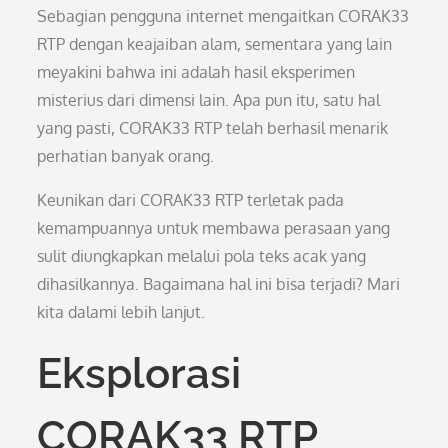
Sebagian pengguna internet mengaitkan CORAK33
RTP dengan keajaiban alam, sementara yang lain
meyakini bahwa ini adalah hasil eksperimen
misterius dari dimensi lain. Apa pun itu, satu hal
yang pasti, CORAK33 RTP telah berhasil menarik
perhatian banyak orang.
Keunikan dari CORAK33 RTP terletak pada
kemampuannya untuk membawa perasaan yang
sulit diungkapkan melalui pola teks acak yang
dihasilkannya. Bagaimana hal ini bisa terjadi? Mari
kita dalami lebih lanjut.
Eksplorasi
CORAK33 RTP