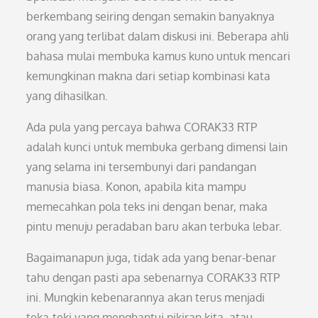
berkembang seiring dengan semakin banyaknya
orang yang terlibat dalam diskusi ini. Beberapa ahli
bahasa mulai membuka kamus kuno untuk mencari
kemungkinan makna dari setiap kombinasi kata
yang dihasilkan.
Ada pula yang percaya bahwa CORAK33 RTP
adalah kunci untuk membuka gerbang dimensi lain
yang selama ini tersembunyi dari pandangan
manusia biasa. Konon, apabila kita mampu
memecahkan pola teks ini dengan benar, maka
pintu menuju peradaban baru akan terbuka lebar.
Bagaimanapun juga, tidak ada yang benar-benar
tahu dengan pasti apa sebenarnya CORAK33 RTP
ini. Mungkin kebenarannya akan terus menjadi
teka-teki yang menghantui pikiran kita, atau