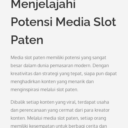
Menjelajahi
Potensi Media Slot
Paten
Media slot paten memiliki potensi yang sangat
besar dalam dunia pemasaran modern. Dengan
kreativitas dan strategi yang tepat, siapa pun dapat
menghadirkan konten yang menarik dan
menginspirasi melalui slot paten.
Dibalik setiap konten yang viral, terdapat usaha
dan perencanaan yang cermat dari para kreator
konten. Melalui media slot paten, setiap orang
memiliki kesempatan untuk berbagi cerita dan