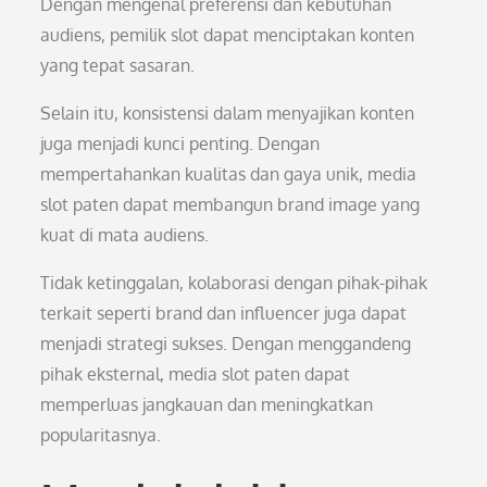
Dengan mengenal preferensi dan kebutuhan
audiens, pemilik slot dapat menciptakan konten
yang tepat sasaran.
Selain itu, konsistensi dalam menyajikan konten
juga menjadi kunci penting. Dengan
mempertahankan kualitas dan gaya unik, media
slot paten dapat membangun brand image yang
kuat di mata audiens.
Tidak ketinggalan, kolaborasi dengan pihak-pihak
terkait seperti brand dan influencer juga dapat
menjadi strategi sukses. Dengan menggandeng
pihak eksternal, media slot paten dapat
memperluas jangkauan dan meningkatkan
popularitasnya.