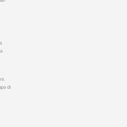
al-
a
a.
ni.
pa di