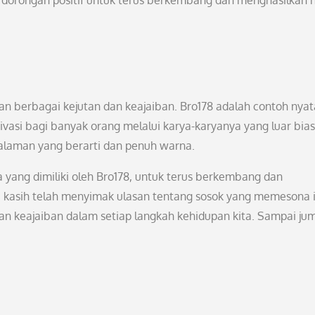
orongan positif untuk terus berkembang dan menghasilkan h
an berbagai kejutan dan keajaiban. Bro178 adalah contoh nyat
asi bagi banyak orang melalui karya-karyanya yang luar bias
alaman yang berarti dan penuh warna.
 yang dimiliki oleh Bro178, untuk terus berkembang dan
a kasih telah menyimak ulasan tentang sosok yang memesona i
n keajaiban dalam setiap langkah kehidupan kita. Sampai jum