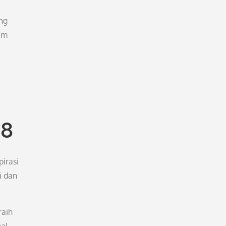
ng
am
78
irasi
i dan
raih