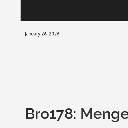
Posted
January 26, 2026
on
Bro178: Menge