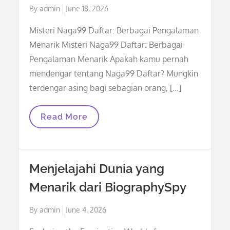
Posted
By
admin
June 18, 2026
on
Misteri Naga99 Daftar: Berbagai Pengalaman
Menarik Misteri Naga99 Daftar: Berbagai
Pengalaman Menarik Apakah kamu pernah
mendengar tentang Naga99 Daftar? Mungkin
terdengar asing bagi sebagian orang, […]
Misteri
Read More
Naga99
Daftar:
Berbagai
Pengalaman
Menarik
Menjelajahi Dunia yang
Menarik dari BiographySpy
Posted
By
admin
June 4, 2026
on